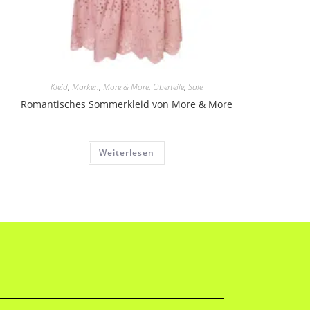
Kleid
,
Marken
,
More & More
,
Oberteile
,
Sale
Romantisches Sommerkleid von More & More
Weiterlesen