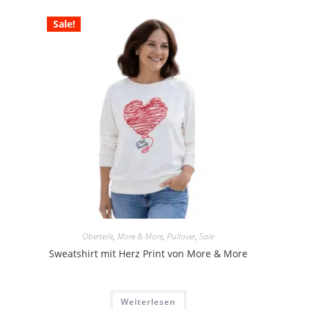
Sale!
Oberteile
,
More & More
,
Pullover
,
Sale
Sweatshirt mit Herz Print von More & More
Weiterlesen