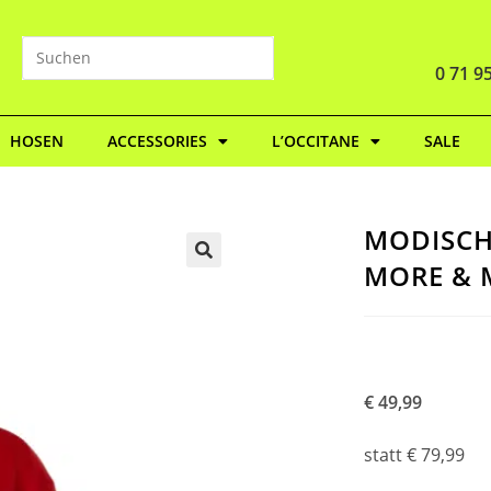
0 71 95
HOSEN
ACCESSORIES
L’OCCITANE
SALE
MODISCH
MORE & 
🔍
€ 49,99
statt € 79,99