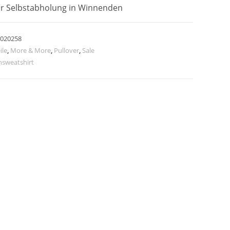
ur Selbstabholung in Winnenden
020258
ile
,
More & More
,
Pullover
,
Sale
sweatshirt