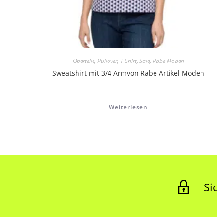
Oberteile
,
Pullover
,
T-Shirt
,
Sale
,
Rabe Moden
Sweatshirt mit 3/4 Armvon Rabe Artikel Moden
Weiterlesen
Si