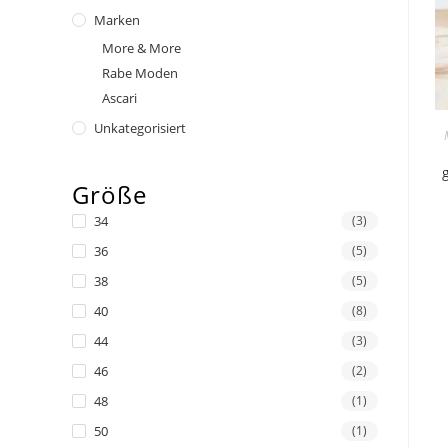
Marken
More & More
Rabe Moden
Ascari
Unkategorisiert
Größe
34
(3)
36
(5)
38
(5)
40
(8)
44
(3)
46
(2)
48
(1)
50
(1)