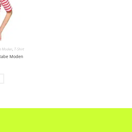
e Moden
,
T-Shirt
n Rabe Moden