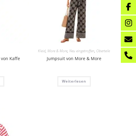
Kleid
,
More & More
,
Neu eingetroffen
,
Oberteile
 von Kaffe
Jumpsuit von More & More
Weiterlesen