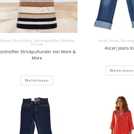
Marken
,
More & More
,
Neu eingetroffen
,
Oberteile
,
Ascari
,
Hosen
,
Neu eing
Pullover
Ascari Jeans K
gestreifter Strickpullunder von More &
More
Weiterlesen
Weiterlesen