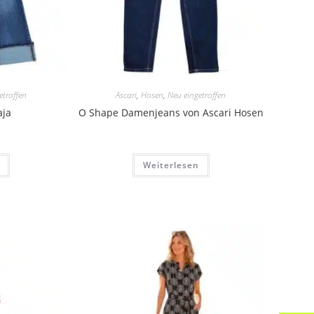
etroffen
Ascari
,
Hosen
,
Neu eingetroffen
aja
O Shape Damenjeans von Ascari Hosen
Weiterlesen