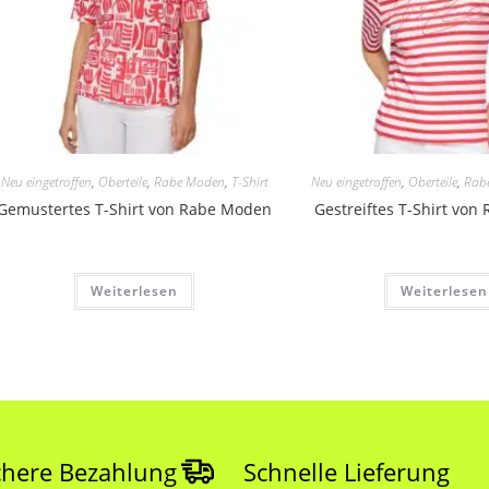
Neu eingetroffen
,
Oberteile
,
Rabe Moden
,
T-Shirt
Neu eingetroffen
,
Oberteile
,
Rab
Gemustertes T-Shirt von Rabe Moden
Gestreiftes T-Shirt vo
Weiterlesen
Weiterlesen
chere Bezahlung
Schnelle Lieferung