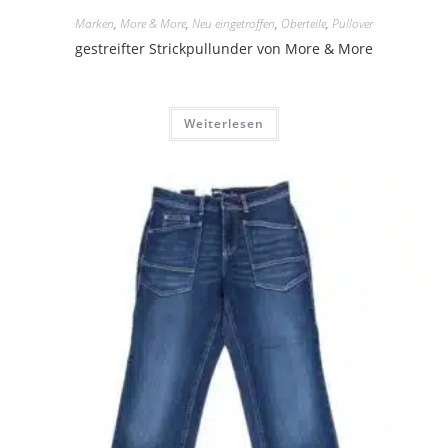
Marken
,
More & More
,
Neu eingetroffen
,
Oberteile
,
Pullover
gestreifter Strickpullunder von More & More
Weiterlesen