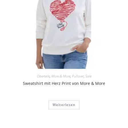
Oberteile
,
More & More
,
Pullover
,
Sale
Sweatshirt mit Herz Print von More & More
Weiterlesen