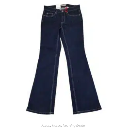
Ascari
,
Hosen
,
Neu eingetroffen