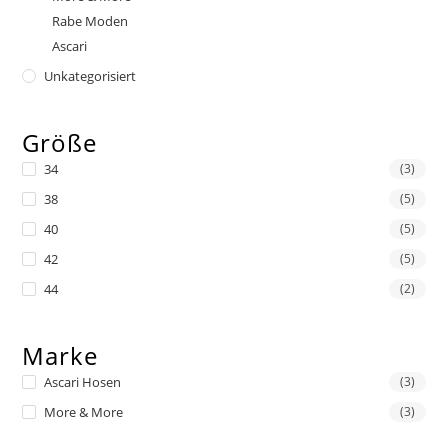
Rabe Moden
Ascari
Unkategorisiert
Größe
34
(3)
38
(5)
40
(5)
42
(5)
44
(2)
Marke
Ascari Hosen
(3)
More & More
(3)