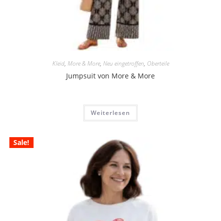
Kleid
,
More & More
,
Neu eingetroffen
,
Oberteile
Jumpsuit von More & More
Weiterlesen
Sale!